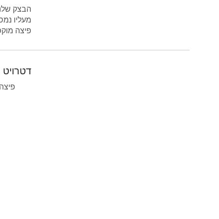
הבצק שלנו עשוי
מעליו נמס
פיצה מוקפ
דטרויט ס
פיצה 