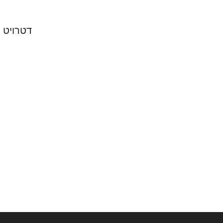
דטרויט ס