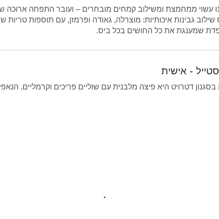
 ממחמצת ומשילוב קמחים מובחרים – ועובר התפחה ארוכה של עד 72 שעות בקירור, לטעם עמוק וקריספיות 
 שילוב גבינות איכותיות: מוצרלה, גאודה ופרמזן, עם תוספות טריות 
דת שמענגת את כל החושים בכל ביס.
טייל - אישית
בסגנון דטרויט היא פיצה מלבנית עם שוליים פריכים וקרמליים, הנאפ